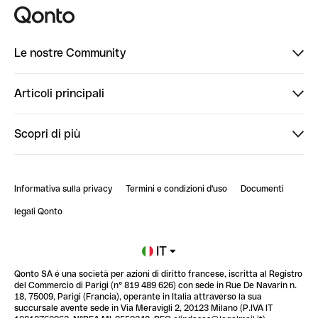
Le nostre Community
Finpal
Articoli principali
StrongHer
Ti diamo il benvenuto in Finpal: presentati!
Scopri di più
PowerUp
StrongHer Mentorship | Come creare eventi che g...
Conto professionale online
ClubQonto
StrongHer Mentorship | Come costruire una leade...
Informativa sulla privacy
Termini e condizioni d'uso
Documenti
Blog
StrongHer Mentorship | Notion: come organizzare...
legali Qonto
Newsroom
Iscriviti alla lista d'attesa
IT
Qonto SA é una società per azioni di diritto francese, iscritta al Registro
Glossario finanziario
del Commercio di Parigi (n° 819 489 626) con sede in Rue De Navarin n.
18, 75009, Parigi (Francia), operante in Italia attraverso la sua
succursale avente sede in Via Meravigli 2, 20123 Milano (P.IVA IT