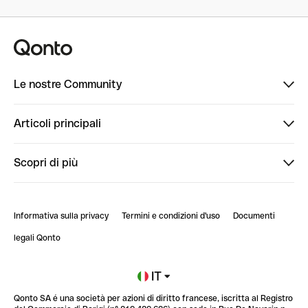
Le nostre Community
Finpal
Articoli principali
StrongHer
Ti diamo il benvenuto in Finpal: presentati!
Scopri di più
PowerUp
StrongHer Mentorship | Come creare eventi che g...
Conto professionale online
ClubQonto
StrongHer Mentorship | Come costruire una leade...
Informativa sulla privacy
Termini e condizioni d'uso
Documenti
Blog
StrongHer Mentorship | Notion: come organizzare...
legali Qonto
Newsroom
Iscriviti alla lista d'attesa
IT
Qonto SA é una società per azioni di diritto francese, iscritta al Registro
Glossario finanziario