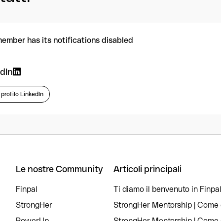
member has its notifications disabled
dIn
l profilo LinkedIn
Le nostre Community
Articoli principali
Finpal
Ti diamo il benvenuto in Finpal
StrongHer
StrongHer Mentorship | Come c
PowerUp
StrongHer Mentorship | Come c