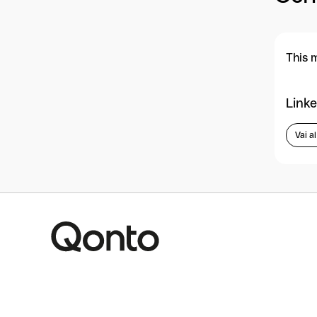
This 
Linke
Vai a