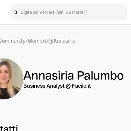
Community
Membri
@Annasiria
Annasiria Palumbo
Business Analyst @ Facile.it
tatti