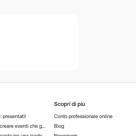
Scopri di più
: presentati!
Conto professionale online
reare eventi che g...
Blog
ostruire una leade...
Newsroom