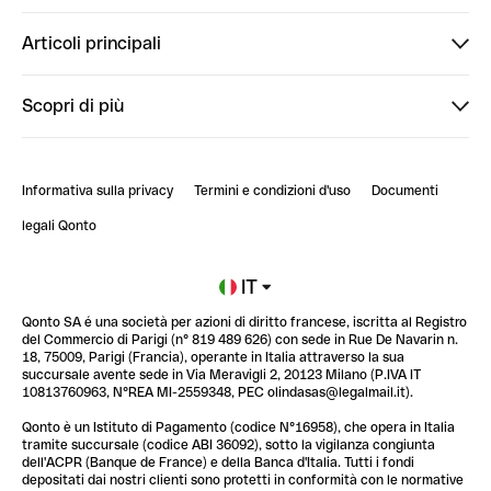
Finpal
Articoli principali
StrongHer
Ti diamo il benvenuto in Finpal: presentati!
Scopri di più
PowerUp
StrongHer Mentorship | Come creare eventi che g...
Conto professionale online
ClubQonto
StrongHer Mentorship | Come costruire una leade...
Informativa sulla privacy
Termini e condizioni d'uso
Documenti
Blog
StrongHer Mentorship | Notion: come organizzare...
legali Qonto
Newsroom
Iscriviti alla lista d'attesa
IT
Qonto SA é una società per azioni di diritto francese, iscritta al Registro
Glossario finanziario
del Commercio di Parigi (n° 819 489 626) con sede in Rue De Navarin n.
18, 75009, Parigi (Francia), operante in Italia attraverso la sua
succursale avente sede in Via Meravigli 2, 20123 Milano (P.IVA IT
10813760963, N°REA MI-2559348, PEC olindasas@legalmail.it).
Qonto è un Istituto di Pagamento (codice N°16958), che opera in Italia
tramite succursale (codice ABI 36092), sotto la vigilanza congiunta
dell'ACPR (Banque de France) e della Banca d'Italia. Tutti i fondi
depositati dai nostri clienti sono protetti in conformità con le normative