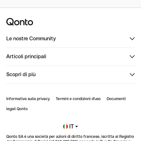
Le nostre Community
Finpal
Articoli principali
StrongHer
Ti diamo il benvenuto in Finpal: presentati!
Scopri di più
PowerUp
StrongHer Mentorship | Come creare eventi che g...
Conto professionale online
ClubQonto
StrongHer Mentorship | Come costruire una leade...
Informativa sulla privacy
Termini e condizioni d'uso
Documenti
Blog
StrongHer Mentorship | Notion: come organizzare...
legali Qonto
Newsroom
Iscriviti alla lista d'attesa
IT
Qonto SA é una società per azioni di diritto francese, iscritta al Registro
Glossario finanziario