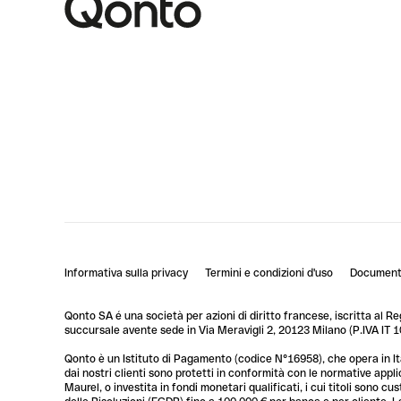
Informativa sulla privacy
Termini e condizioni d'uso
Documenti
Qonto SA é una società per azioni di diritto francese, iscritta al R
succursale avente sede in Via Meravigli 2, 20123 Milano (P.IVA I
Qonto è un Istituto di Pagamento (codice N°16958), che opera in Ita
dai nostri clienti sono protetti in conformità con le normative app
Maurel, o investita in fondi monetari qualificati, i cui titoli sono 