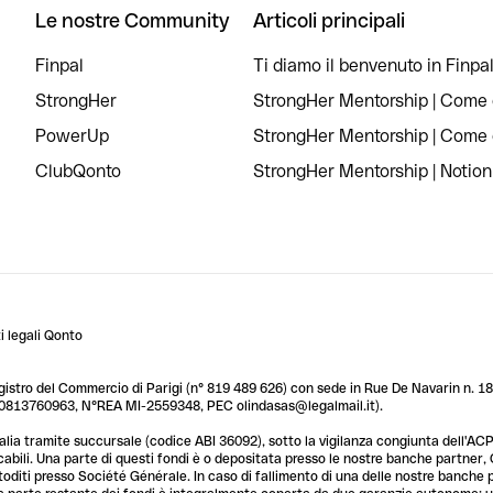
Le nostre Community
Articoli principali
Finpal
Ti diamo il benvenuto in Finpal
StrongHer
StrongHer Mentorship | Come c
PowerUp
StrongHer Mentorship | Come c
ClubQonto
StrongHer Mentorship | Notion
 legali Qonto
egistro del Commercio di Parigi (n° 819 489 626) con sede in Rue De Navarin n. 18,
T 10813760963, N°REA MI-2559348, PEC olindasas@legalmail.it).
lia tramite succursale (codice ABI 36092), sotto la vigilanza congiunta dell'ACPR
licabili. Una parte di questi fondi è o depositata presso le nostre banche partner
custoditi presso Société Générale. In caso di fallimento di una delle nostre banche