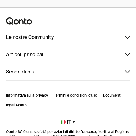
Le nostre Community
Finpal
Articoli principali
StrongHer
Ti diamo il benvenuto in Finpal: presentati!
Scopri di più
PowerUp
StrongHer Mentorship | Come creare eventi che g...
Conto professionale online
ClubQonto
StrongHer Mentorship | Come costruire una leade...
Informativa sulla privacy
Termini e condizioni d'uso
Documenti
Blog
StrongHer Mentorship | Notion: come organizzare...
legali Qonto
Newsroom
Iscriviti alla lista d'attesa
IT
Qonto SA é una società per azioni di diritto francese, iscritta al Registro
Glossario finanziario