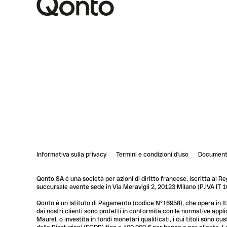
Informativa sulla privacy
Termini e condizioni d'uso
Documenti
Qonto SA é una società per azioni di diritto francese, iscritta al R
succursale avente sede in Via Meravigli 2, 20123 Milano (P.IVA I
Qonto è un Istituto di Pagamento (codice N°16958), che opera in Ita
dai nostri clienti sono protetti in conformità con le normative app
Maurel, o investita in fondi monetari qualificati, i cui titoli sono 