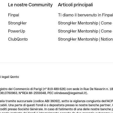
Le nostre Community
Articoli principali
Finpal
Ti diamo il benvenuto in Finpal
StrongHer
StrongHer Mentorship | Come c
PowerUp
StrongHer Mentorship | Come c
ClubQonto
StrongHer Mentorship | Notion
 legali Qonto
egistro del Commercio di Parigi (n° 819 489 626) con sede in Rue De Navarin n. 18,
T 10813760963, N°REA MI-2559348, PEC olindasas@legalmail.it).
lia tramite succursale (codice ABI 36092), sotto la vigilanza congiunta dell'ACPR
licabili. Una parte di questi fondi è o depositata presso le nostre banche partner
custoditi presso Société Générale. In caso di fallimento di una delle nostre banche