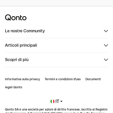
Le nostre Community
Finpal
Articoli principali
StrongHer
Ti diamo il benvenuto in Finpal: presentati!
Scopri di più
PowerUp
StrongHer Mentorship | Come creare eventi che g...
Conto professionale online
ClubQonto
StrongHer Mentorship | Come costruire una leade...
Informativa sulla privacy
Termini e condizioni d'uso
Documenti
Blog
StrongHer Mentorship | Notion: come organizzare...
legali Qonto
Newsroom
Iscriviti alla lista d'attesa
IT
Qonto SA é una società per azioni di diritto francese, iscritta al Registro
Glossario finanziario