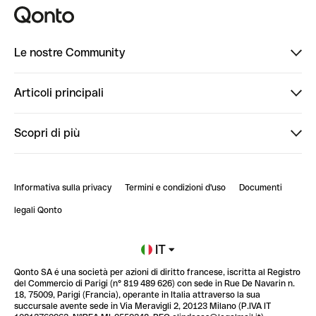
Le nostre Community
Finpal
Articoli principali
StrongHer
Ti diamo il benvenuto in Finpal: presentati!
Scopri di più
PowerUp
StrongHer Mentorship | Come creare eventi che g...
Conto professionale online
ClubQonto
StrongHer Mentorship | Come costruire una leade...
Informativa sulla privacy
Termini e condizioni d'uso
Documenti
Blog
StrongHer Mentorship | Notion: come organizzare...
legali Qonto
Newsroom
Iscriviti alla lista d'attesa
IT
Qonto SA é una società per azioni di diritto francese, iscritta al Registro
Glossario finanziario
del Commercio di Parigi (n° 819 489 626) con sede in Rue De Navarin n.
18, 75009, Parigi (Francia), operante in Italia attraverso la sua
succursale avente sede in Via Meravigli 2, 20123 Milano (P.IVA IT