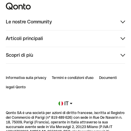
Le nostre Community
Finpal
Articoli principali
StrongHer
Ti diamo il benvenuto in Finpal: presentati!
Scopri di più
PowerUp
StrongHer Mentorship | Come creare eventi che g...
Conto professionale online
ClubQonto
StrongHer Mentorship | Come costruire una leade...
Informativa sulla privacy
Termini e condizioni d'uso
Documenti
Blog
StrongHer Mentorship | Notion: come organizzare...
legali Qonto
Newsroom
Iscriviti alla lista d'attesa
IT
Qonto SA é una società per azioni di diritto francese, iscritta al Registro
Glossario finanziario
del Commercio di Parigi (n° 819 489 626) con sede in Rue De Navarin n.
18, 75009, Parigi (Francia), operante in Italia attraverso la sua
succursale avente sede in Via Meravigli 2, 20123 Milano (P.IVA IT