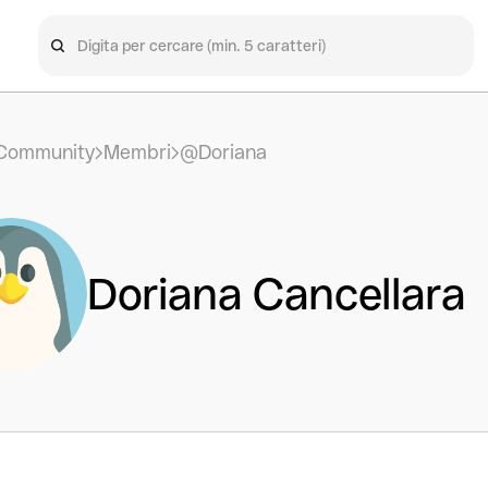
Community
Membri
@Doriana
Doriana Cancellara