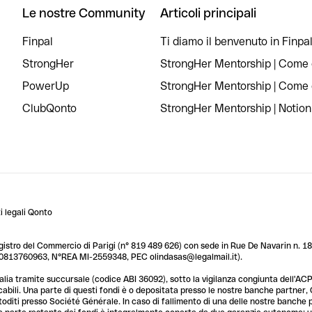
Le nostre Community
Articoli principali
Finpal
Ti diamo il benvenuto in Finpal
StrongHer
StrongHer Mentorship | Come c
PowerUp
StrongHer Mentorship | Come c
ClubQonto
StrongHer Mentorship | Notion
 legali Qonto
egistro del Commercio di Parigi (n° 819 489 626) con sede in Rue De Navarin n. 18,
T 10813760963, N°REA MI-2559348, PEC olindasas@legalmail.it).
lia tramite succursale (codice ABI 36092), sotto la vigilanza congiunta dell'ACPR
licabili. Una parte di questi fondi è o depositata presso le nostre banche partner
custoditi presso Société Générale. In caso di fallimento di una delle nostre banche