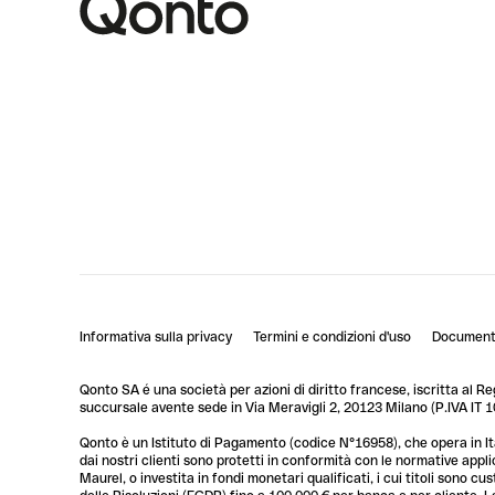
Informativa sulla privacy
Termini e condizioni d'uso
Documenti
Qonto SA é una società per azioni di diritto francese, iscritta al R
succursale avente sede in Via Meravigli 2, 20123 Milano (P.IVA I
Qonto è un Istituto di Pagamento (codice N°16958), che opera in Ita
dai nostri clienti sono protetti in conformità con le normative app
Maurel, o investita in fondi monetari qualificati, i cui titoli sono 