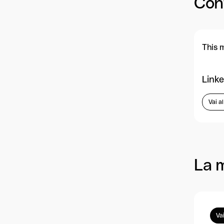
Con
This 
Linke
Vai a
La 
Vai