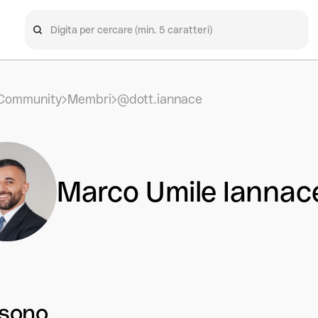
Community
Membri
@dott.iannace
Marco Umile Iannac
 sono