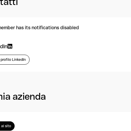
tatti
member has its notifications disabled
dIn
l profilo LinkedIn
mia azienda
 al sito