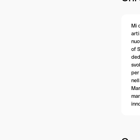
Mi 
art
nuo
of 
ded
svo
per
nel
Mar
man
inn