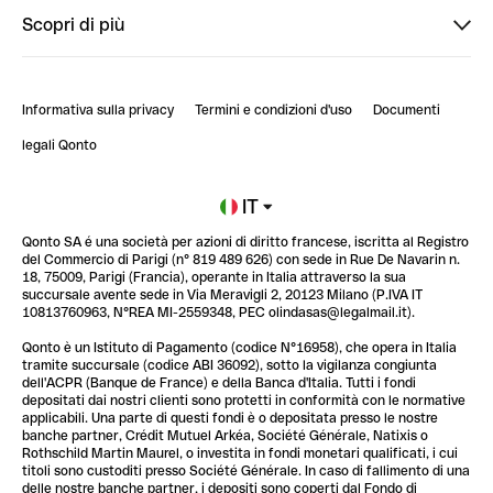
Ti diamo il benvenuto in Finpal: presentati!
Scopri di più
PowerUp
StrongHer Mentorship | Come creare eventi che g...
Conto professionale online
ClubQonto
StrongHer Mentorship | Come costruire una leade...
Informativa sulla privacy
Termini e condizioni d'uso
Documenti
Blog
StrongHer Mentorship | Notion: come organizzare...
legali Qonto
Newsroom
Iscriviti alla lista d'attesa
IT
Qonto SA é una società per azioni di diritto francese, iscritta al Registro
Glossario finanziario
del Commercio di Parigi (n° 819 489 626) con sede in Rue De Navarin n.
18, 75009, Parigi (Francia), operante in Italia attraverso la sua
succursale avente sede in Via Meravigli 2, 20123 Milano (P.IVA IT
10813760963, N°REA MI-2559348, PEC olindasas@legalmail.it).
Qonto è un Istituto di Pagamento (codice N°16958), che opera in Italia
tramite succursale (codice ABI 36092), sotto la vigilanza congiunta
dell'ACPR (Banque de France) e della Banca d'Italia. Tutti i fondi
depositati dai nostri clienti sono protetti in conformità con le normative
applicabili. Una parte di questi fondi è o depositata presso le nostre
banche partner, Crédit Mutuel Arkéa, Société Générale, Natixis o
Rothschild Martin Maurel, o investita in fondi monetari qualificati, i cui
titoli sono custoditi presso Société Générale. In caso di fallimento di una
delle nostre banche partner, i depositi sono coperti dal Fondo di