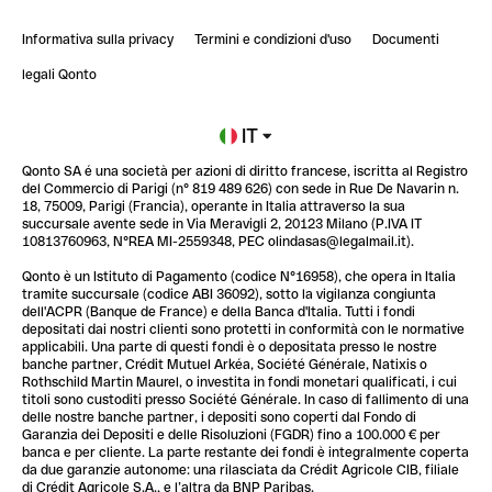
ClubQonto
StrongHer Mentorship | Come costruire una leade...
Informativa sulla privacy
Termini e condizioni d'uso
Documenti
Blog
StrongHer Mentorship | Notion: come organizzare...
legali Qonto
Newsroom
Iscriviti alla lista d'attesa
IT
Qonto SA é una società per azioni di diritto francese, iscritta al Registro
Glossario finanziario
del Commercio di Parigi (n° 819 489 626) con sede in Rue De Navarin n.
18, 75009, Parigi (Francia), operante in Italia attraverso la sua
succursale avente sede in Via Meravigli 2, 20123 Milano (P.IVA IT
10813760963, N°REA MI-2559348, PEC olindasas@legalmail.it).
Qonto è un Istituto di Pagamento (codice N°16958), che opera in Italia
tramite succursale (codice ABI 36092), sotto la vigilanza congiunta
dell'ACPR (Banque de France) e della Banca d'Italia. Tutti i fondi
depositati dai nostri clienti sono protetti in conformità con le normative
applicabili. Una parte di questi fondi è o depositata presso le nostre
banche partner, Crédit Mutuel Arkéa, Société Générale, Natixis o
Rothschild Martin Maurel, o investita in fondi monetari qualificati, i cui
titoli sono custoditi presso Société Générale. In caso di fallimento di una
delle nostre banche partner, i depositi sono coperti dal Fondo di
Garanzia dei Depositi e delle Risoluzioni (FGDR) fino a 100.000 € per
banca e per cliente. La parte restante dei fondi è integralmente coperta
da due garanzie autonome: una rilasciata da Crédit Agricole CIB, filiale
di Crédit Agricole S.A., e l’altra da BNP Paribas.