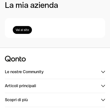
La mia azienda
Vai al sito
Le nostre Community
Finpal
Articoli principali
StrongHer
Ti diamo il benvenuto in Finpal: presentati!
Scopri di più
PowerUp
StrongHer Mentorship | Come creare eventi che g...
Conto professionale online