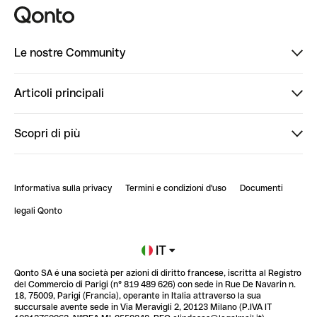
Le nostre Community
Finpal
Articoli principali
StrongHer
Ti diamo il benvenuto in Finpal: presentati!
Scopri di più
PowerUp
StrongHer Mentorship | Come creare eventi che g...
Conto professionale online
ClubQonto
StrongHer Mentorship | Come costruire una leade...
Informativa sulla privacy
Termini e condizioni d'uso
Documenti
Blog
StrongHer Mentorship | Notion: come organizzare...
legali Qonto
Newsroom
Iscriviti alla lista d'attesa
IT
Qonto SA é una società per azioni di diritto francese, iscritta al Registro
Glossario finanziario
del Commercio di Parigi (n° 819 489 626) con sede in Rue De Navarin n.
18, 75009, Parigi (Francia), operante in Italia attraverso la sua
succursale avente sede in Via Meravigli 2, 20123 Milano (P.IVA IT