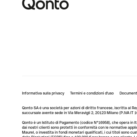
Informativa sulla privacy
Termini e condizioni d'uso
Documenti
Qonto SA é una società per azioni di diritto francese, iscritta al R
succursale avente sede in Via Meravigli 2, 20123 Milano (P.IVA I
Qonto è un Istituto di Pagamento (codice N°16958), che opera in Ita
dai nostri clienti sono protetti in conformità con le normative app
Maurel, o investita in fondi monetari qualificati, i cui titoli sono 