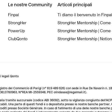
Le nostre Community
Articoli principali
Finpal
Ti diamo il benvenuto in Finpal
StrongHer
StrongHer Mentorship | Come c
PowerUp
StrongHer Mentorship | Come c
ClubQonto
StrongHer Mentorship | Notion
 legali Qonto
egistro del Commercio di Parigi (n° 819 489 626) con sede in Rue De Navarin n. 18,
T 10813760963, N°REA MI-2559348, PEC olindasas@legalmail.it).
lia tramite succursale (codice ABI 36092), sotto la vigilanza congiunta dell'ACPR
licabili. Una parte di questi fondi è o depositata presso le nostre banche partner
custoditi presso Société Générale. In caso di fallimento di una delle nostre banche