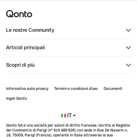
Le nostre Community
Finpal
Articoli principali
StrongHer
Ti diamo il benvenuto in Finpal: presentati!
Scopri di più
PowerUp
StrongHer Mentorship | Come creare eventi che g...
Conto professionale online
ClubQonto
StrongHer Mentorship | Come costruire una leade...
Informativa sulla privacy
Termini e condizioni d'uso
Documenti
Blog
StrongHer Mentorship | Notion: come organizzare...
legali Qonto
Newsroom
Iscriviti alla lista d'attesa
IT
Qonto SA é una società per azioni di diritto francese, iscritta al Registro
Glossario finanziario
del Commercio di Parigi (n° 819 489 626) con sede in Rue De Navarin n.
18, 75009, Parigi (Francia), operante in Italia attraverso la sua