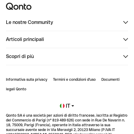
Le nostre Community
Finpal
Articoli principali
StrongHer
Ti diamo il benvenuto in Finpal: presentati!
Scopri di più
PowerUp
StrongHer Mentorship | Come creare eventi che g...
Conto professionale online
ClubQonto
StrongHer Mentorship | Come costruire una leade...
Informativa sulla privacy
Termini e condizioni d'uso
Documenti
Blog
StrongHer Mentorship | Notion: come organizzare...
legali Qonto
Newsroom
Iscriviti alla lista d'attesa
IT
Qonto SA é una società per azioni di diritto francese, iscritta al Registro
Glossario finanziario
del Commercio di Parigi (n° 819 489 626) con sede in Rue De Navarin n.
18, 75009, Parigi (Francia), operante in Italia attraverso la sua
succursale avente sede in Via Meravigli 2, 20123 Milano (P.IVA IT