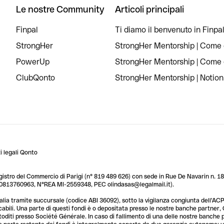
Le nostre Community
Articoli principali
Finpal
Ti diamo il benvenuto in Finpal
StrongHer
StrongHer Mentorship | Come c
PowerUp
StrongHer Mentorship | Come c
ClubQonto
StrongHer Mentorship | Notion
 legali Qonto
egistro del Commercio di Parigi (n° 819 489 626) con sede in Rue De Navarin n. 18,
T 10813760963, N°REA MI-2559348, PEC olindasas@legalmail.it).
lia tramite succursale (codice ABI 36092), sotto la vigilanza congiunta dell'ACPR
licabili. Una parte di questi fondi è o depositata presso le nostre banche partner
custoditi presso Société Générale. In caso di fallimento di una delle nostre banche