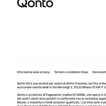
Informativa sulla privacy
Termini e condizioni d'uso
Documenti
Qonto SA é una società per azioni di diritto francese, iscritta al R
succursale avente sede in Via Meravigli 2, 20123 Milano (P.IVA I
Qonto è un Istituto di Pagamento (codice N°16958), che opera in Ita
dai nostri clienti sono protetti in conformità con le normative app
Maurel, o investita in fondi monetari qualificati, i cui titoli sono 