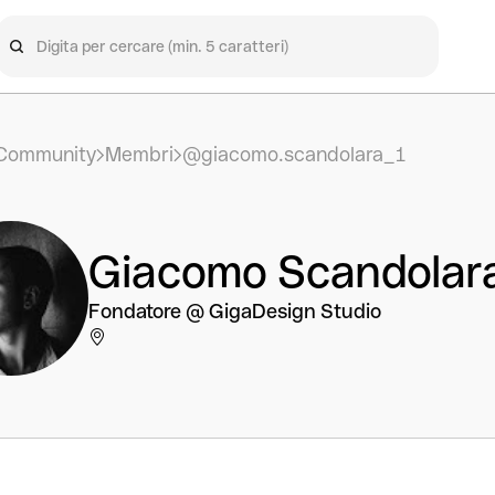
Community
Membri
@giacomo.scandolara_1
Giacomo Scandolar
Fondatore @ GigaDesign Studio