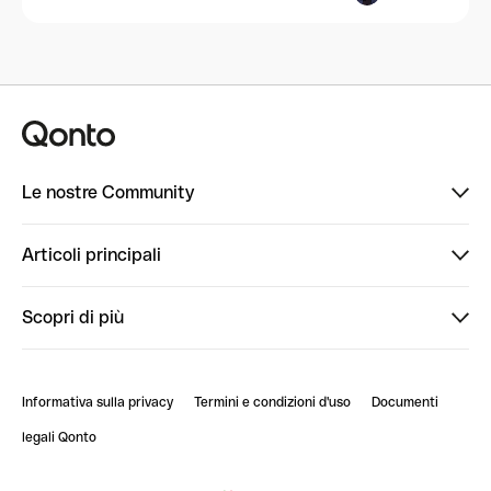
Le nostre Community
Finpal
Articoli principali
StrongHer
Ti diamo il benvenuto in Finpal: presentati!
Scopri di più
PowerUp
StrongHer Mentorship | Come creare eventi che g...
Conto professionale online
ClubQonto
StrongHer Mentorship | Come costruire una leade...
Informativa sulla privacy
Termini e condizioni d'uso
Documenti
Blog
StrongHer Mentorship | Notion: come organizzare...
legali Qonto
Newsroom