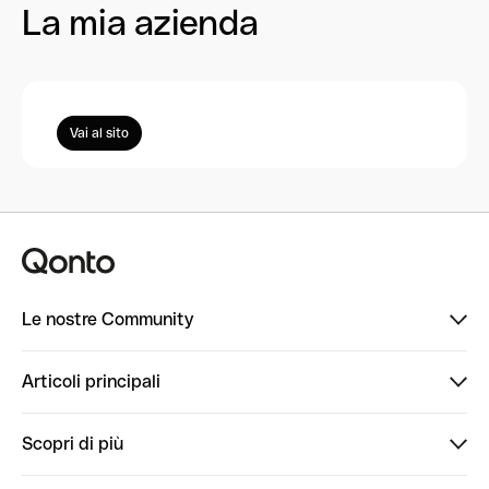
La mia azienda
Vai al sito
Le nostre Community
Finpal
Articoli principali
StrongHer
Ti diamo il benvenuto in Finpal: presentati!
Scopri di più
PowerUp
StrongHer Mentorship | Come creare eventi che g...
Conto professionale online