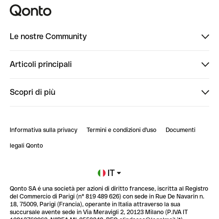
Le nostre Community
Finpal
Articoli principali
StrongHer
Ti diamo il benvenuto in Finpal: presentati!
Scopri di più
PowerUp
StrongHer Mentorship | Come creare eventi che g...
Conto professionale online
ClubQonto
StrongHer Mentorship | Come costruire una leade...
Informativa sulla privacy
Termini e condizioni d'uso
Documenti
Blog
StrongHer Mentorship | Notion: come organizzare...
legali Qonto
Newsroom
Iscriviti alla lista d'attesa
IT
Qonto SA é una società per azioni di diritto francese, iscritta al Registro
Glossario finanziario
del Commercio di Parigi (n° 819 489 626) con sede in Rue De Navarin n.
18, 75009, Parigi (Francia), operante in Italia attraverso la sua
succursale avente sede in Via Meravigli 2, 20123 Milano (P.IVA IT