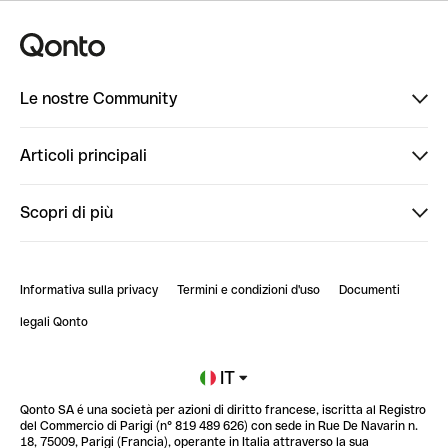
Le nostre Community
Finpal
Articoli principali
StrongHer
Ti diamo il benvenuto in Finpal: presentati!
Scopri di più
PowerUp
StrongHer Mentorship | Come creare eventi che g...
Conto professionale online
ClubQonto
StrongHer Mentorship | Come costruire una leade...
Informativa sulla privacy
Termini e condizioni d'uso
Documenti
Blog
StrongHer Mentorship | Notion: come organizzare...
legali Qonto
Newsroom
Iscriviti alla lista d'attesa
IT
Qonto SA é una società per azioni di diritto francese, iscritta al Registro
Glossario finanziario
del Commercio di Parigi (n° 819 489 626) con sede in Rue De Navarin n.
18, 75009, Parigi (Francia), operante in Italia attraverso la sua