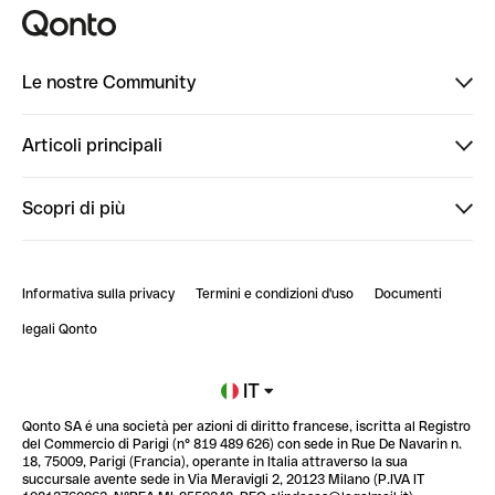
Le nostre Community
Finpal
Articoli principali
StrongHer
Ti diamo il benvenuto in Finpal: presentati!
Scopri di più
PowerUp
StrongHer Mentorship | Come creare eventi che g...
Conto professionale online
ClubQonto
StrongHer Mentorship | Come costruire una leade...
Informativa sulla privacy
Termini e condizioni d'uso
Documenti
Blog
StrongHer Mentorship | Notion: come organizzare...
legali Qonto
Newsroom
Iscriviti alla lista d'attesa
IT
Qonto SA é una società per azioni di diritto francese, iscritta al Registro
Glossario finanziario
del Commercio di Parigi (n° 819 489 626) con sede in Rue De Navarin n.
18, 75009, Parigi (Francia), operante in Italia attraverso la sua
succursale avente sede in Via Meravigli 2, 20123 Milano (P.IVA IT