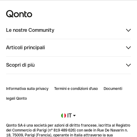
Le nostre Community
Finpal
Articoli principali
StrongHer
Ti diamo il benvenuto in Finpal: presentati!
Scopri di più
PowerUp
StrongHer Mentorship | Come creare eventi che g...
Conto professionale online
ClubQonto
StrongHer Mentorship | Come costruire una leade...
Informativa sulla privacy
Termini e condizioni d'uso
Documenti
Blog
StrongHer Mentorship | Notion: come organizzare...
legali Qonto
Newsroom
Iscriviti alla lista d'attesa
IT
Qonto SA é una società per azioni di diritto francese, iscritta al Registro
Glossario finanziario
del Commercio di Parigi (n° 819 489 626) con sede in Rue De Navarin n.
18, 75009, Parigi (Francia), operante in Italia attraverso la sua