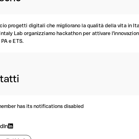
cio progetti digitali che migliorano la qualità della vita in It
intaly Lab organizziamo hackathon per attivare l'innovazione s
 PA e ETS.
tatti
member has its notifications disabled
dIn