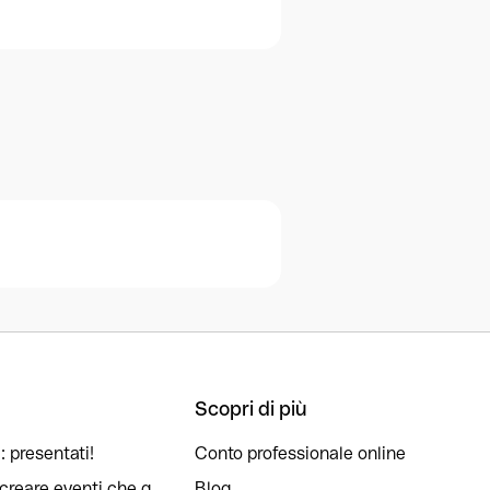
Scopri di più
: presentati!
Conto professionale online
reare eventi che g...
Blog