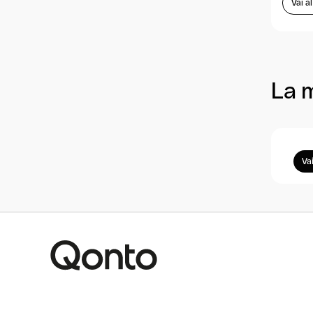
Vai a
La 
Vai