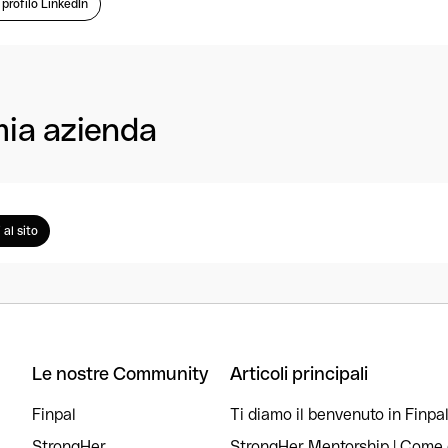
l profilo LinkedIn
mia azienda
 al sito
Le nostre Community
Articoli principali
Finpal
Ti diamo il benvenuto in Finpal
StrongHer
StrongHer Mentorship | Come c