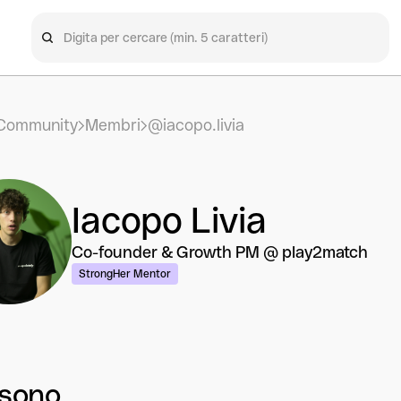
Community
Membri
@iacopo.livia
Iacopo Livia
Co-founder & Growth PM @ play2match
StrongHer Mentor
 sono