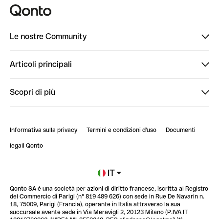
Le nostre Community
Finpal
Articoli principali
StrongHer
Ti diamo il benvenuto in Finpal: presentati!
Scopri di più
PowerUp
StrongHer Mentorship | Come creare eventi che g...
Conto professionale online
ClubQonto
StrongHer Mentorship | Come costruire una leade...
Informativa sulla privacy
Termini e condizioni d'uso
Documenti
Blog
StrongHer Mentorship | Notion: come organizzare...
legali Qonto
Newsroom
Iscriviti alla lista d'attesa
IT
Qonto SA é una società per azioni di diritto francese, iscritta al Registro
Glossario finanziario
del Commercio di Parigi (n° 819 489 626) con sede in Rue De Navarin n.
18, 75009, Parigi (Francia), operante in Italia attraverso la sua
succursale avente sede in Via Meravigli 2, 20123 Milano (P.IVA IT