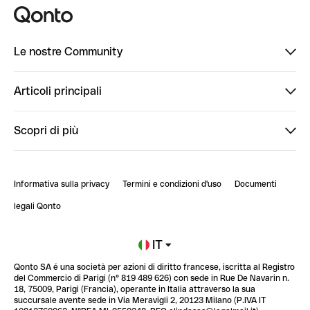
Le nostre Community
Finpal
Articoli principali
StrongHer
Ti diamo il benvenuto in Finpal: presentati!
Scopri di più
PowerUp
StrongHer Mentorship | Come creare eventi che g...
Conto professionale online
ClubQonto
StrongHer Mentorship | Come costruire una leade...
Informativa sulla privacy
Termini e condizioni d'uso
Documenti
Blog
StrongHer Mentorship | Notion: come organizzare...
legali Qonto
Newsroom
Iscriviti alla lista d'attesa
IT
Qonto SA é una società per azioni di diritto francese, iscritta al Registro
Glossario finanziario
del Commercio di Parigi (n° 819 489 626) con sede in Rue De Navarin n.
18, 75009, Parigi (Francia), operante in Italia attraverso la sua
succursale avente sede in Via Meravigli 2, 20123 Milano (P.IVA IT