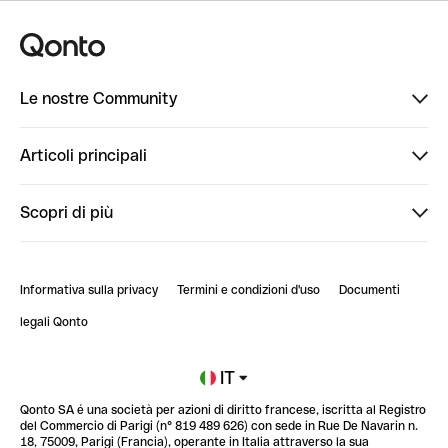
Le nostre Community
Finpal
Articoli principali
StrongHer
Ti diamo il benvenuto in Finpal: presentati!
Scopri di più
PowerUp
StrongHer Mentorship | Come creare eventi che g...
Conto professionale online
ClubQonto
StrongHer Mentorship | Come costruire una leade...
Informativa sulla privacy
Termini e condizioni d'uso
Documenti
Blog
StrongHer Mentorship | Notion: come organizzare...
legali Qonto
Newsroom
Iscriviti alla lista d'attesa
IT
Qonto SA é una società per azioni di diritto francese, iscritta al Registro
Glossario finanziario
del Commercio di Parigi (n° 819 489 626) con sede in Rue De Navarin n.
18, 75009, Parigi (Francia), operante in Italia attraverso la sua