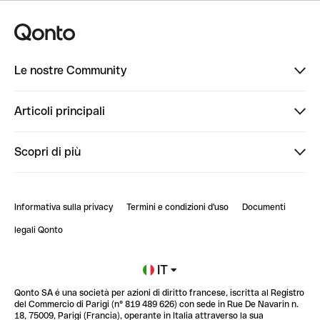
Le nostre Community
Finpal
Articoli principali
StrongHer
Ti diamo il benvenuto in Finpal: presentati!
Scopri di più
PowerUp
StrongHer Mentorship | Come creare eventi che g...
Conto professionale online
ClubQonto
StrongHer Mentorship | Come costruire una leade...
Informativa sulla privacy
Termini e condizioni d'uso
Documenti
Blog
StrongHer Mentorship | Notion: come organizzare...
legali Qonto
Newsroom
Iscriviti alla lista d'attesa
IT
Qonto SA é una società per azioni di diritto francese, iscritta al Registro
Glossario finanziario
del Commercio di Parigi (n° 819 489 626) con sede in Rue De Navarin n.
18, 75009, Parigi (Francia), operante in Italia attraverso la sua