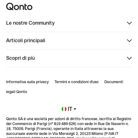
Le nostre Community
Finpal
Articoli principali
StrongHer
Ti diamo il benvenuto in Finpal: presentati!
Scopri di più
PowerUp
StrongHer Mentorship | Come creare eventi che g...
Conto professionale online
ClubQonto
StrongHer Mentorship | Come costruire una leade...
Informativa sulla privacy
Termini e condizioni d'uso
Documenti
Blog
StrongHer Mentorship | Trasforma i social nel t...
legali Qonto
Newsroom
Iscriviti alla lista d'attesa
IT
Qonto SA é una società per azioni di diritto francese, iscritta al Registro
Glossario finanziario
del Commercio di Parigi (n° 819 489 626) con sede in Rue De Navarin n.
18, 75009, Parigi (Francia), operante in Italia attraverso la sua
succursale avente sede in Via Meravigli 2, 20123 Milano (P.IVA IT