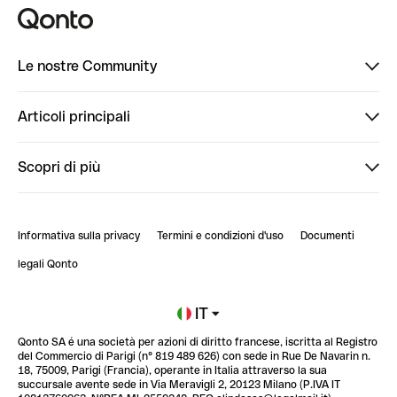
Le nostre Community
Finpal
Articoli principali
StrongHer
Ti diamo il benvenuto in Finpal: presentati!
Scopri di più
PowerUp
StrongHer Mentorship | Come creare eventi che g...
Conto professionale online
ClubQonto
StrongHer Mentorship | Come costruire una leade...
Informativa sulla privacy
Termini e condizioni d'uso
Documenti
Blog
StrongHer Mentorship | Notion: come organizzare...
legali Qonto
Newsroom
Iscriviti alla lista d'attesa
IT
Qonto SA é una società per azioni di diritto francese, iscritta al Registro
Glossario finanziario
del Commercio di Parigi (n° 819 489 626) con sede in Rue De Navarin n.
18, 75009, Parigi (Francia), operante in Italia attraverso la sua
succursale avente sede in Via Meravigli 2, 20123 Milano (P.IVA IT