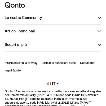
Le nostre Community
Finpal
Articoli principali
StrongHer
Ti diamo il benvenuto in Finpal: presentati!
Scopri di più
PowerUp
StrongHer Mentorship | Come creare eventi che g...
Conto professionale online
ClubQonto
StrongHer Mentorship | Come costruire una leade...
Informativa sulla privacy
Termini e condizioni d'uso
Documenti
Blog
StrongHer Mentorship | Notion: come organizzare...
legali Qonto
Newsroom
Iscriviti alla lista d'attesa
IT
Qonto SA é una società per azioni di diritto francese, iscritta al Registro
Glossario finanziario
del Commercio di Parigi (n° 819 489 626) con sede in Rue De Navarin n.
18, 75009, Parigi (Francia), operante in Italia attraverso la sua
succursale avente sede in Via Meravigli 2, 20123 Milano (P.IVA IT