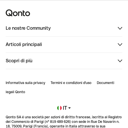
Le nostre Community
Finpal
Articoli principali
StrongHer
Ti diamo il benvenuto in Finpal: presentati!
Scopri di più
PowerUp
StrongHer Mentorship | Come creare eventi che g...
Conto professionale online
ClubQonto
StrongHer Mentorship | Come costruire una leade...
Informativa sulla privacy
Termini e condizioni d'uso
Documenti
Blog
StrongHer Mentorship | Notion: come organizzare...
legali Qonto
Newsroom
Iscriviti alla lista d'attesa
IT
Qonto SA é una società per azioni di diritto francese, iscritta al Registro
Glossario finanziario
del Commercio di Parigi (n° 819 489 626) con sede in Rue De Navarin n.
18, 75009, Parigi (Francia), operante in Italia attraverso la sua