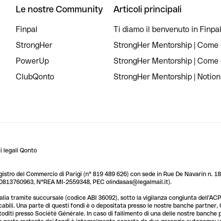
Le nostre Community
Articoli principali
Finpal
Ti diamo il benvenuto in Finpal
StrongHer
StrongHer Mentorship | Come c
PowerUp
StrongHer Mentorship | Come c
ClubQonto
StrongHer Mentorship | Notion
 legali Qonto
egistro del Commercio di Parigi (n° 819 489 626) con sede in Rue De Navarin n. 18,
T 10813760963, N°REA MI-2559348, PEC olindasas@legalmail.it).
lia tramite succursale (codice ABI 36092), sotto la vigilanza congiunta dell'ACPR
licabili. Una parte di questi fondi è o depositata presso le nostre banche partner
custoditi presso Société Générale. In caso di fallimento di una delle nostre banche