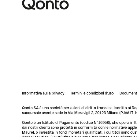
Informativa sulla privacy
Termini e condizioni d'uso
Documenti
Qonto SA é una società per azioni di diritto francese, iscritta al R
succursale avente sede in Via Meravigli 2, 20123 Milano (P.IVA I
Qonto è un Istituto di Pagamento (codice N°16958), che opera in Ita
dai nostri clienti sono protetti in conformità con le normative app
Maurel, o investita in fondi monetari qualificati, i cui titoli sono 