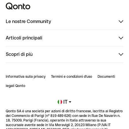
Le nostre Community
Finpal
Articoli principali
StrongHer
Ti diamo il benvenuto in Finpal: presentati!
Scopri di più
PowerUp
StrongHer Mentorship | Come creare eventi che g...
Conto professionale online
ClubQonto
StrongHer Mentorship | Come costruire una leade...
Informativa sulla privacy
Termini e condizioni d'uso
Documenti
Blog
StrongHer Mentorship | Notion: come organizzare...
legali Qonto
Newsroom
Iscriviti alla lista d'attesa
IT
Qonto SA é una società per azioni di diritto francese, iscritta al Registro
Glossario finanziario
del Commercio di Parigi (n° 819 489 626) con sede in Rue De Navarin n.
18, 75009, Parigi (Francia), operante in Italia attraverso la sua
succursale avente sede in Via Meravigli 2, 20123 Milano (P.IVA IT