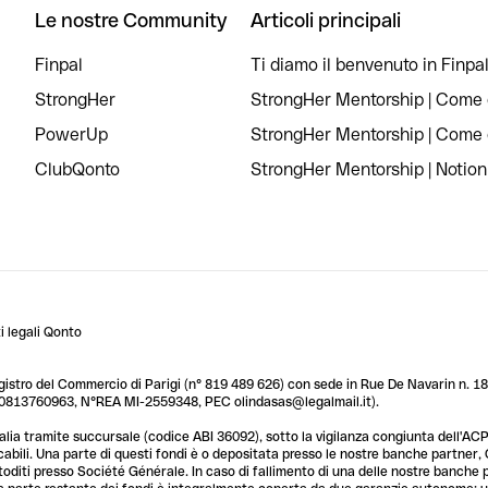
Le nostre Community
Articoli principali
Finpal
Ti diamo il benvenuto in Finpal
StrongHer
StrongHer Mentorship | Come c
PowerUp
StrongHer Mentorship | Come c
ClubQonto
StrongHer Mentorship | Notion
 legali Qonto
egistro del Commercio di Parigi (n° 819 489 626) con sede in Rue De Navarin n. 18,
T 10813760963, N°REA MI-2559348, PEC olindasas@legalmail.it).
lia tramite succursale (codice ABI 36092), sotto la vigilanza congiunta dell'ACPR
licabili. Una parte di questi fondi è o depositata presso le nostre banche partner
custoditi presso Société Générale. In caso di fallimento di una delle nostre banche