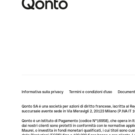
Informativa sulla privacy
Termini e condizioni d'uso
Documenti
Qonto SA é una società per azioni di diritto francese, iscritta al R
succursale avente sede in Via Meravigli 2, 20123 Milano (P.IVA I
Qonto è un Istituto di Pagamento (codice N°16958), che opera in Ita
dai nostri clienti sono protetti in conformità con le normative app
Maurel, o investita in fondi monetari qualificati, i cui titoli sono 