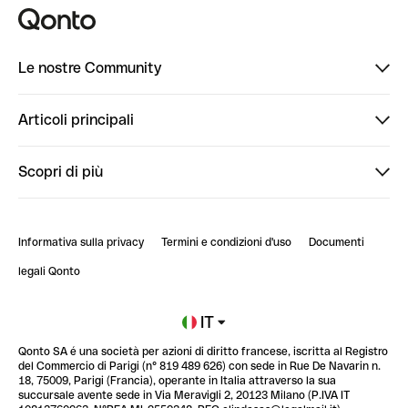
Le nostre Community
Finpal
Articoli principali
StrongHer
Ti diamo il benvenuto in Finpal: presentati!
Scopri di più
PowerUp
StrongHer Mentorship | Come creare eventi che g...
Conto professionale online
ClubQonto
StrongHer Mentorship | Come costruire una leade...
Informativa sulla privacy
Termini e condizioni d'uso
Documenti
Blog
StrongHer Mentorship | Notion: come organizzare...
legali Qonto
Newsroom
Iscriviti alla lista d'attesa
IT
Qonto SA é una società per azioni di diritto francese, iscritta al Registro
Glossario finanziario
del Commercio di Parigi (n° 819 489 626) con sede in Rue De Navarin n.
18, 75009, Parigi (Francia), operante in Italia attraverso la sua
succursale avente sede in Via Meravigli 2, 20123 Milano (P.IVA IT