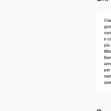
Cia
gio
con
e c
più
Mil
Ban
ann
per
met
que