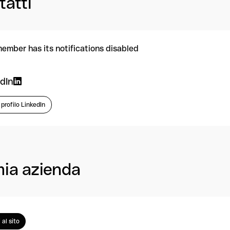
tatti
member has its notifications disabled
dIn
l profilo LinkedIn
mia azienda
 al sito