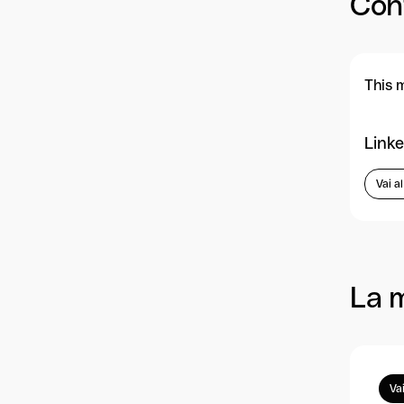
Con
This 
Linke
Vai a
La 
Vai