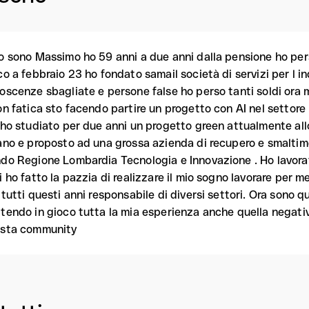
o sono Massimo ho 59 anni a due anni dalla pensione ho perso
co a febbraio 23 ho fondato samail società di servizi per l i
oscenze sbagliate e persone false ho perso tanti soldi ora
on fatica sto facendo partire un progetto con AI nel settore E
 ho studiato per due anni un progetto green attualmente allo
ano e proposto ad una grossa azienda di recupero e smaltime
do Regione Lombardia Tecnologia e Innovazione . Ho lavor
i ho fatto la pazzia di realizzare il mio sogno lavorare per 
 tutti questi anni responsabile di diversi settori. Ora sono qu
tendo in gioco tutta la mia esperienza anche quella negati
sta community