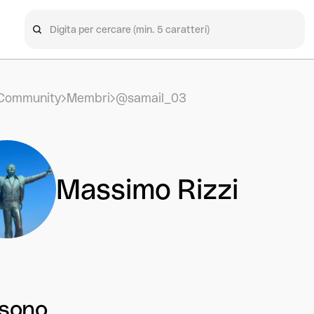
Community
Membri
@samail_03
Massimo Rizzi
 sono