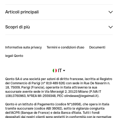
Finpal
Articoli principali
StrongHer
Ti diamo il benvenuto in Finpal: presentati!
Scopri di più
PowerUp
StrongHer Mentorship | Come creare eventi che g...
Conto professionale online
ClubQonto
StrongHer Mentorship | Come costruire una leade...
Informativa sulla privacy
Termini e condizioni d'uso
Documenti
Blog
StrongHer Mentorship | Notion: come organizzare...
legali Qonto
Newsroom
Iscriviti alla lista d'attesa
IT
Qonto SA é una società per azioni di diritto francese, iscritta al Registro
Glossario finanziario
del Commercio di Parigi (n° 819 489 626) con sede in Rue De Navarin n.
18, 75009, Parigi (Francia), operante in Italia attraverso la sua
succursale avente sede in Via Meravigli 2, 20123 Milano (P.IVA IT
10813760963, N°REA MI-2559348, PEC olindasas@legalmail.it).
Qonto è un Istituto di Pagamento (codice N°16958), che opera in Italia
tramite succursale (codice ABI 36092), sotto la vigilanza congiunta
dell'ACPR (Banque de France) e della Banca d'Italia. Tutti i fondi
depositati dai nostri clienti sono protetti in conformità con le normative