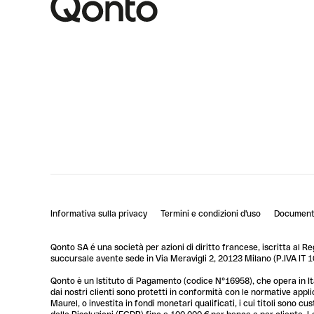
Informativa sulla privacy
Termini e condizioni d'uso
Documenti
Qonto SA é una società per azioni di diritto francese, iscritta al R
succursale avente sede in Via Meravigli 2, 20123 Milano (P.IVA I
Qonto è un Istituto di Pagamento (codice N°16958), che opera in Ita
dai nostri clienti sono protetti in conformità con le normative app
Maurel, o investita in fondi monetari qualificati, i cui titoli sono 