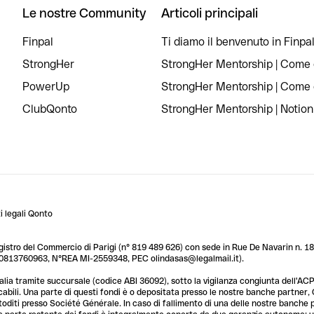
Le nostre Community
Articoli principali
Finpal
Ti diamo il benvenuto in Finpal
StrongHer
StrongHer Mentorship | Come c
PowerUp
StrongHer Mentorship | Come c
ClubQonto
StrongHer Mentorship | Notion
 legali Qonto
egistro del Commercio di Parigi (n° 819 489 626) con sede in Rue De Navarin n. 18,
T 10813760963, N°REA MI-2559348, PEC olindasas@legalmail.it).
lia tramite succursale (codice ABI 36092), sotto la vigilanza congiunta dell'ACPR
licabili. Una parte di questi fondi è o depositata presso le nostre banche partner
custoditi presso Société Générale. In caso di fallimento di una delle nostre banche