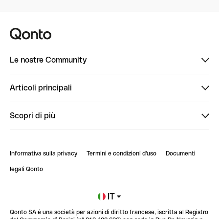
Le nostre Community
Finpal
Articoli principali
StrongHer
Ti diamo il benvenuto in Finpal: presentati!
Scopri di più
PowerUp
StrongHer Mentorship | Come creare eventi che g...
Conto professionale online
ClubQonto
StrongHer Mentorship | Come costruire una leade...
Informativa sulla privacy
Termini e condizioni d'uso
Documenti
Blog
StrongHer Mentorship | Trasforma i social nel t...
legali Qonto
Newsroom
Iscriviti alla lista d'attesa
IT
Qonto SA é una società per azioni di diritto francese, iscritta al Registro
Glossario finanziario