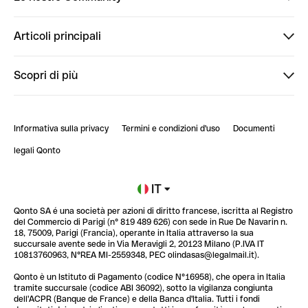
Finpal
Articoli principali
StrongHer
Ti diamo il benvenuto in Finpal: presentati!
Scopri di più
PowerUp
StrongHer Mentorship | Come creare eventi che g...
Conto professionale online
ClubQonto
StrongHer Mentorship | Come costruire una leade...
Informativa sulla privacy
Termini e condizioni d'uso
Documenti
Blog
StrongHer Mentorship | Notion: come organizzare...
legali Qonto
Newsroom
Iscriviti alla lista d'attesa
IT
Qonto SA é una società per azioni di diritto francese, iscritta al Registro
Glossario finanziario
del Commercio di Parigi (n° 819 489 626) con sede in Rue De Navarin n.
18, 75009, Parigi (Francia), operante in Italia attraverso la sua
succursale avente sede in Via Meravigli 2, 20123 Milano (P.IVA IT
10813760963, N°REA MI-2559348, PEC olindasas@legalmail.it).
Qonto è un Istituto di Pagamento (codice N°16958), che opera in Italia
tramite succursale (codice ABI 36092), sotto la vigilanza congiunta
dell'ACPR (Banque de France) e della Banca d'Italia. Tutti i fondi