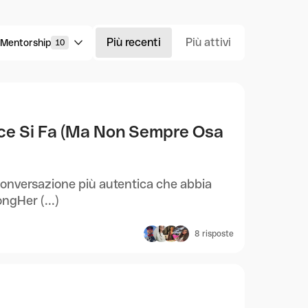
Più recenti
Più attivi
Mentorship
10
ice Si Fa (Ma Non Sempre Osa
conversazione più autentica che abbia
ongHer (...)
8
risposte