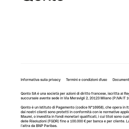
Informativa sulla privacy
Termini e condizioni d'uso
Documenti
Qonto SA é una società per azioni di diritto francese, iscritta al R
succursale avente sede in Via Meravigli 2, 20123 Milano (P.IVA I
Qonto è un Istituto di Pagamento (codice N°16958), che opera in Ita
dai nostri clienti sono protetti in conformità con le normative app
Maurel, o investita in fondi monetari qualificati, i cui titoli sono 
delle Risoluzioni (FGDR) fino a 100.000 € per banca e per cliente. L
l’altra da BNP Paribas.