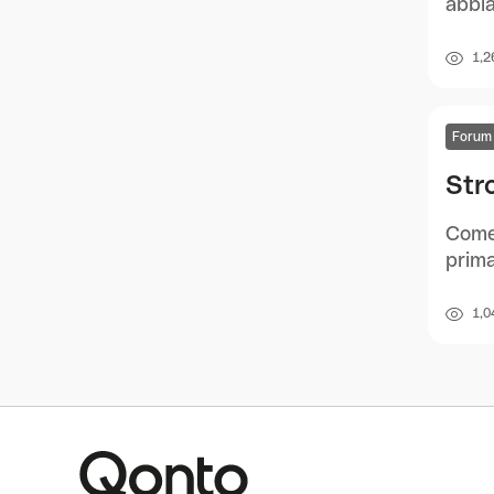
abbia
1,2
Forum
Str
Come 
prima
1,0