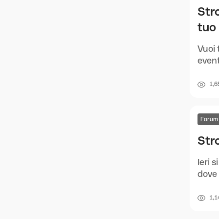
Str
tuo
Vuoi 
event
1,6
Forum
Str
Ieri 
dove 
1,1