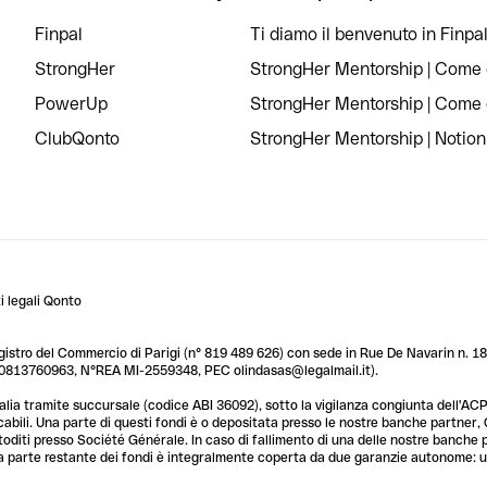
Finpal
Ti diamo il benvenuto in Finpal
StrongHer
StrongHer Mentorship | Come c
PowerUp
StrongHer Mentorship | Come c
ClubQonto
StrongHer Mentorship | Notion
 legali Qonto
egistro del Commercio di Parigi (n° 819 489 626) con sede in Rue De Navarin n. 18,
T 10813760963, N°REA MI-2559348, PEC olindasas@legalmail.it).
lia tramite succursale (codice ABI 36092), sotto la vigilanza congiunta dell'ACPR
licabili. Una parte di questi fondi è o depositata presso le nostre banche partner
custoditi presso Société Générale. In caso di fallimento di una delle nostre banche
a parte restante dei fondi è integralmente coperta da due garanzie autonome: una 