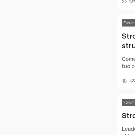
1,0
Forum
Str
str
Come 
tuo b
1,2
Forum
Str
Leade