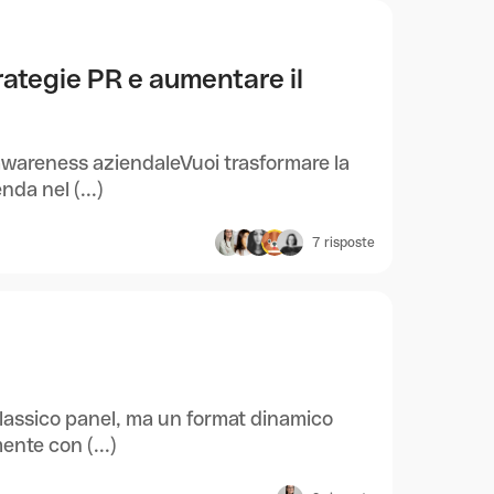
ategie PR e aumentare il
 awareness aziendaleVuoi trasformare la
nda nel (...)
7
risposte
classico panel, ma un format dinamico
ente con (...)