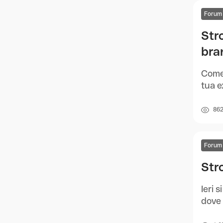
Forum
Str
bra
Come 
tua e
86
Forum
Str
Ieri 
dove 