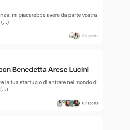
senza, mi piacerebbe avere da parte vostra
(...)
2
risposte
 con Benedetta Arese Lucini
e la tua startup o di entrare nel mondo di
...)
6
risposte