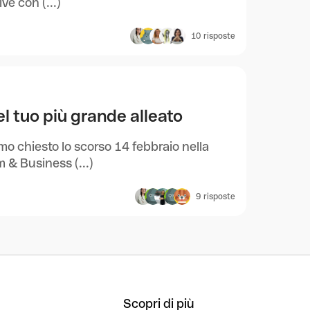
ve con (...)
10
risposte
l tuo più grande alleato
mo chiesto lo scorso 14 febbraio nella
& Business (...)
9
risposte
Scopri di più