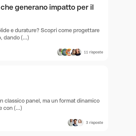
che generano impatto per il
solide e durature? Scopri come progettare
 dando (...)
11
risposte
un classico panel, ma un format dinamico
 con (...)
3
risposte