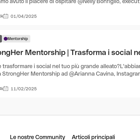
mo avuto il piacere di ospitare @Nelly Bonfiglio, executi
01/04/2025
6k
Mentorship
ongHer Mentorship | Trasforma i social ne
trasformare i social nel tuo più grande alleato?L'abbia
 StrongHer Mentorship ad @Arianna Cavina, Instagram 
11/02/2025
4k
Le nostre Community
Articoli principali