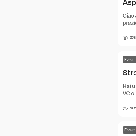
Asp
Ciao 
prezi
82
Forum
Str
Hai u
VC e 
90
Forum