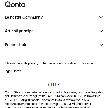
Le nostre Community
Finpal
Articoli principali
StrongHer
Ti diamo il benvenuto in Finpal: presentati!
Scopri di più
PowerUp
StrongHer Mentorship | Come creare eventi che g...
Conto professionale online
ClubQonto
StrongHer Mentorship | Come costruire una leade...
Informativa sulla privacy
Termini e condizioni d'uso
Documenti
Blog
StrongHer Mentorship | Notion: come organizzare...
legali Qonto
Newsroom
Iscriviti alla lista d'attesa
IT
Qonto SA é una società per azioni di diritto francese, iscritta al Registro
Glossario finanziario
del Commercio di Parigi (n° 819 489 626) con sede in Rue De Navarin n.
18, 75009, Parigi (Francia), operante in Italia attraverso la sua
succursale avente sede in Via Meravigli 2, 20123 Milano (P.IVA IT
10813760963, N°REA MI-2559348, PEC olindasas@legalmail.it).