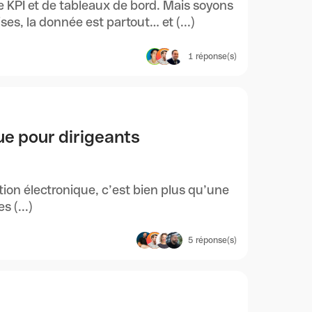
e KPI et de tableaux de bord. Mais soyons
es, la donnée est partout… et (...)
1
réponse(s)
que pour dirigeants
tion électronique, c’est bien plus qu’une
s (...)
5
réponse(s)