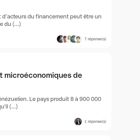
et d’acteurs du financement peut être un
 du (...)
7
réponse(s)
et microéconomiques de
énézuelien. Le pays produit 8 à 900 000
il (...)
1
réponse(s)