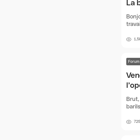
La 
Bonjo
trava
1,5
Forum
Ven
l’o
Brut,
baril
72