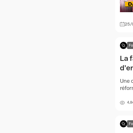
25/
F
La f
d’e
Une o
réfor
4,8
F