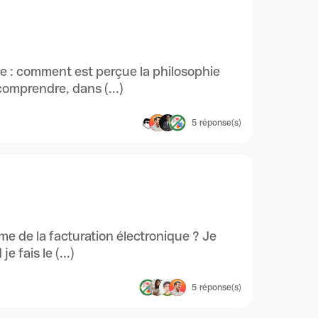
 : comment est perçue la philosophie
comprendre, dans (...)
5
réponse(s)
rme de la facturation électronique ? Je
fais le (...)
5
réponse(s)