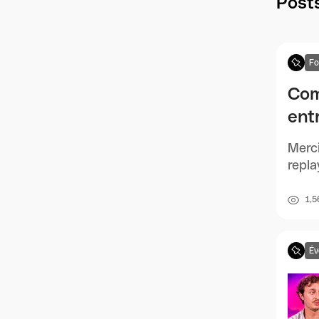
Posts
F
Com
entr
Merci
repla
1,5
Év