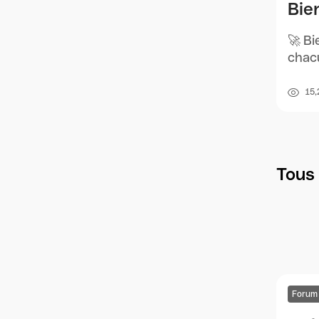
Bie
🚀 Bi
chacu
15,
Tous 
Forum