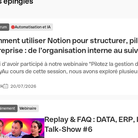
 épinglés
orum
Automatisation et IA
ment utiliser Notion pour structurer, pi
eprise : de l’organisation interne au sui
 d’avoir participé à notre webinaire "Pilotez la gestion
yAu cours de cette session, nous avons exploré plusieurs
20/07/2026
6k
énement
Webinaire
Replay & FAQ : DATA, ERP, I
Talk-Show #6