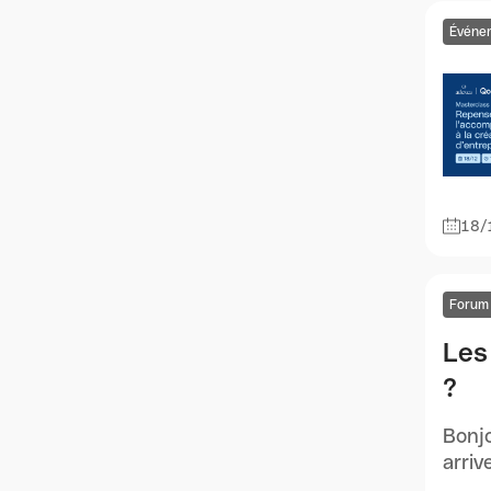
Événe
18/
Forum
Les
?
Bonjo
arriv