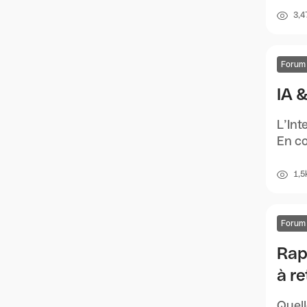
3,4
Forum
IA &
L’Int
En co
1,5
Forum
Rap
à re
Quell