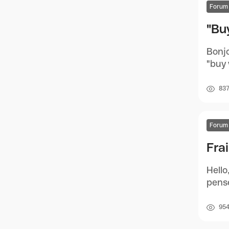
Forum
"Buy
Bonjo
"buy 
83
Forum
Fra
Hello
pense
95