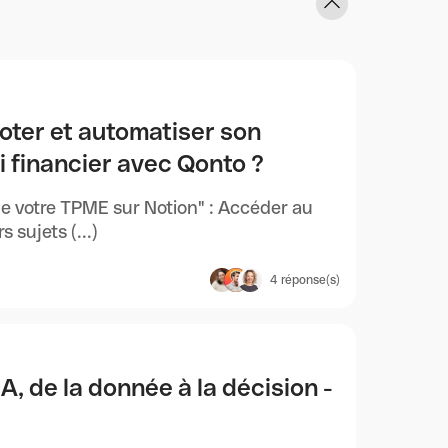
loter et automatiser son
vi financier avec Qonto ?
 de votre TPME sur Notion" : Accéder au
 sujets (...)
4
réponse(s)
A, de la donnée à la décision -