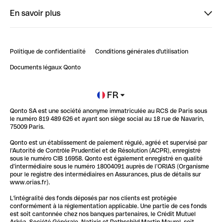
Bienvenue sur StrongHer : le guide pour bien dé...
En savoir plus
ClubQonto
Bienvenue sur Finpal : le guide pour bien démarrer
Compte pro en ligne
Retour d’expérience : Agrégation de Comptes Qonto
Politique de confidentialité
Conditions générales d'utilisation
Blog
Impact de l'IA sur les carrières/productivité
Documents légaux Qonto
Newsroom
Ouvrir un compte
FR
Qonto SA est une société anonyme immatriculée au RCS de Paris sous
Glossaire finance
le numéro 819 489 626 et ayant son siège social au 18 rue de Navarin,
75009 Paris.
Qonto est un établissement de paiement régulé, agréé et supervisé par
l'Autorité de Contrôle Prudentiel et de Résolution (ACPR), enregistré
sous le numéro CIB 16958. Qonto est également enregistré en qualité
d’intermédiaire sous le numéro 18004091 auprès de l’ORIAS (Organisme
pour le registre des intermédiaires en Assurances, plus de détails sur
www.orias.fr).
L'intégralité des fonds déposés par nos clients est protégée
conformément à la réglementation applicable. Une partie de ces fonds
est soit cantonnée chez nos banques partenaires, le Crédit Mutuel