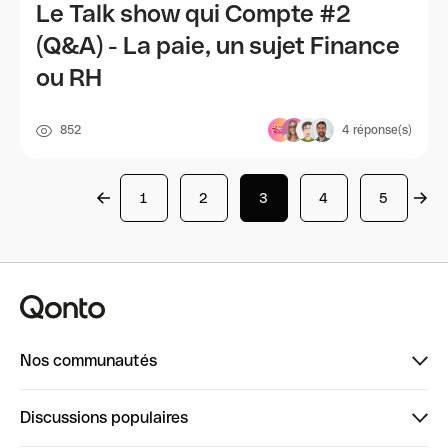
Le Talk show qui Compte #2
(Q&A) - La paie, un sujet Finance
ou RH
852
4
réponse(s)
1
2
3
4
5
Nos communautés
Finpal
Discussions populaires
StrongHer