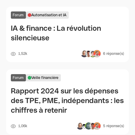
Forum
Automatisation et IA
IA & finance : La révolution
silencieuse
1,52k
6
réponse(s)
Forum
Veille financière
Rapport 2024 sur les dépenses
des TPE, PME, indépendants : les
chiffres à retenir
1,06k
5
réponse(s)