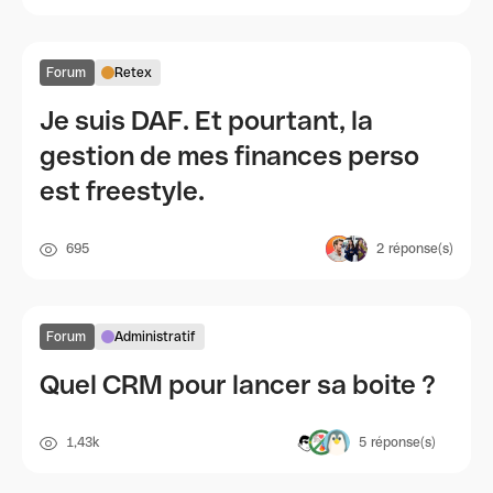
Forum
Retex
Je suis DAF. Et pourtant, la
gestion de mes finances perso
est freestyle.
695
2
réponse(s)
Forum
Administratif
Quel CRM pour lancer sa boite ?
1,43k
5
réponse(s)