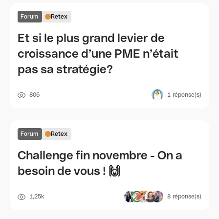
Forum
Retex
Et si le plus grand levier de
croissance d’une PME n’était
pas sa stratégie?
806
1
réponse(s)
Forum
Retex
Challenge fin novembre - On a
besoin de vous ! 🙌
1,25k
8
réponse(s)