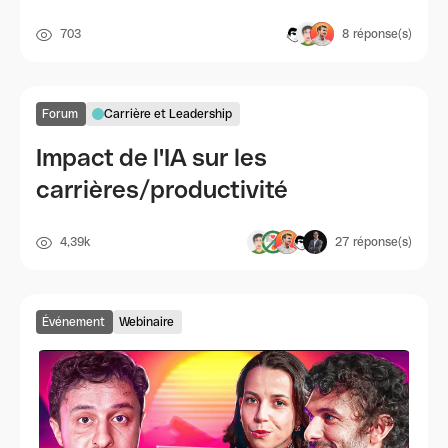
703
8
réponse(s)
Forum
Carrière et Leadership
Impact de l'IA sur les
carrières/productivité
4,39k
27
réponse(s)
Événement
Webinaire