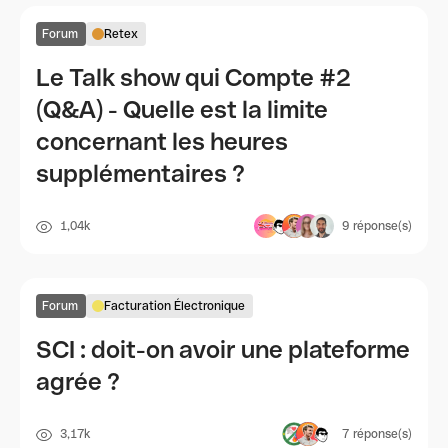
Forum
Retex
Le Talk show qui Compte #2
(Q&A) - Quelle est la limite
concernant les heures
supplémentaires ?
1,04k
9
réponse(s)
Forum
Facturation Électronique
SCI : doit-on avoir une plateforme
agrée ?
3,17k
7
réponse(s)