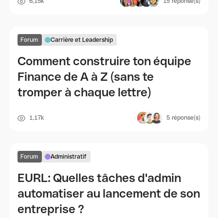
6,15k
15
réponse(s)
Forum
Carrière et Leadership
Comment construire ton équipe
Finance de A à Z (sans te
tromper à chaque lettre)
1,17k
5
réponse(s)
Forum
Administratif
EURL: Quelles tâches d'admin
automatiser au lancement de son
entreprise ?