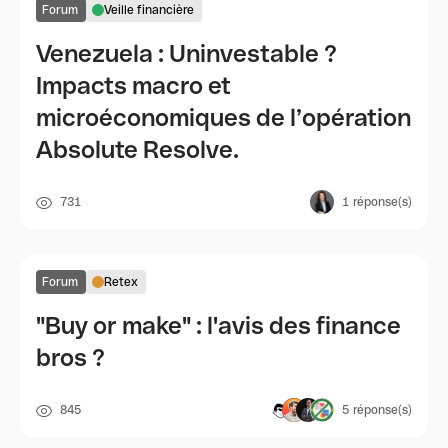
Forum
Veille financière
Venezuela : Uninvestable ?
Impacts macro et
microéconomiques de l’opération
Absolute Resolve.
731
1
réponse(s)
Forum
Retex
"Buy or make" : l'avis des finance
bros ?
845
5
réponse(s)