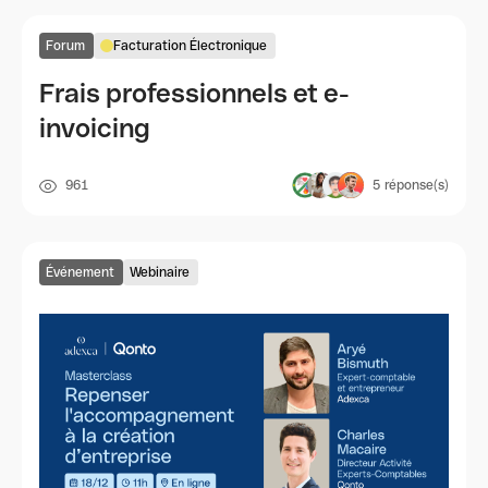
Forum
Facturation Électronique
Frais professionnels et e-
invoicing
961
5
réponse(s)
Événement
Webinaire