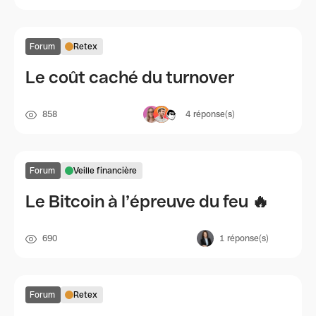
Forum
Retex
Le coût caché du turnover
858
4
réponse(s)
Forum
Veille financière
Le Bitcoin à l’épreuve du feu 🔥
690
1
réponse(s)
Forum
Retex