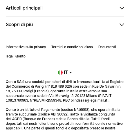
Finpal
Articoli principali
StrongHer
Ti diamo il benvenuto in Finpal: presentati!
Scopri di più
PowerUp
StrongHer Mentorship | Come creare eventi che g...
Conto professionale online
ClubQonto
StrongHer Mentorship | Come costruire una leade...
Informativa sulla privacy
Termini e condizioni d'uso
Documenti
Blog
StrongHer Mentorship | Trasforma i social nel t...
legali Qonto
Newsroom
Iscriviti alla lista d'attesa
IT
Qonto SA é una società per azioni di diritto francese, iscritta al Registro
Glossario finanziario
del Commercio di Parigi (n° 819 489 626) con sede in Rue De Navarin n.
18, 75009, Parigi (Francia), operante in Italia attraverso la sua
succursale avente sede in Via Meravigli 2, 20123 Milano (P.IVA IT
10813760963, N°REA MI-2559348, PEC olindasas@legalmail.it).
Qonto è un Istituto di Pagamento (codice N°16958), che opera in Italia
tramite succursale (codice ABI 36092), sotto la vigilanza congiunta
dell'ACPR (Banque de France) e della Banca d'Italia. Tutti i fondi
depositati dai nostri clienti sono protetti in conformità con le normative
applicabili. Una parte di questi fondi è o depositata presso le nostre