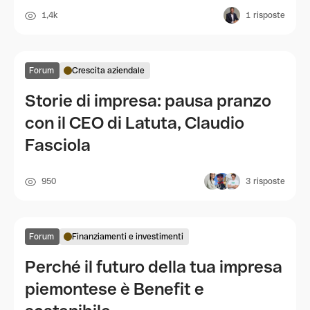
1,4k
1
risposte
Forum
Crescita aziendale
Storie di impresa: pausa pranzo
con il CEO di Latuta, Claudio
Fasciola
950
3
risposte
Forum
Finanziamenti e investimenti
Perché il futuro della tua impresa
piemontese è Benefit e