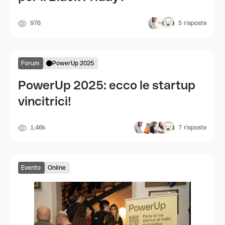
976
5
risposte
Forum
PowerUp 2025
PowerUp 2025: ecco le startup
vincitrici!
1,46k
7
risposte
Evento
Online