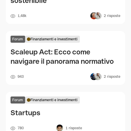
sostenibile
1,48k
2
risposte
Forum
Finanziamenti e investimenti
Scaleup Act: Ecco come
navigare il panorama normativo
943
2
risposte
Forum
Finanziamenti e investimenti
Startups
780
1
risposte