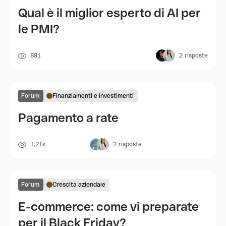
Qual è il miglior esperto di AI per
le PMI?
881
2
risposte
Forum
Finanziamenti e investimenti
Pagamento a rate
1,21k
2
risposte
Forum
Crescita aziendale
E-commerce: come vi preparate
per il Black Friday?