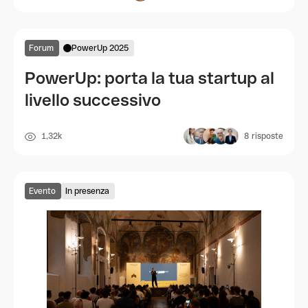
Forum
PowerUp 2025
PowerUp: porta la tua startup al
livello successivo
1,32k
8
risposte
Evento
In presenza